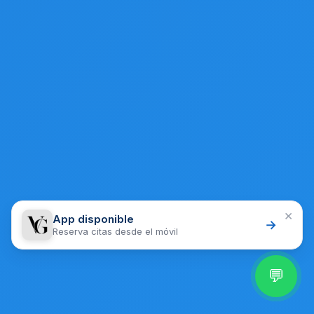
×
App disponible
→
Reserva citas desde el móvil
💬